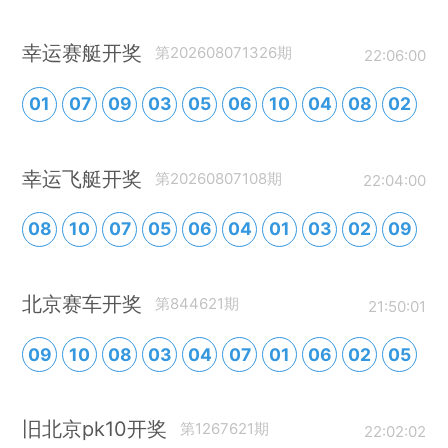
07
06
09
08
03
10
05
01
04
02
新168幸运飞艇开奖
第20260807108期
22:04:00
05
08
09
04
07
01
02
06
03
10
新168极速赛车开奖
第34110709期
22:05:30
03
09
10
01
02
06
04
07
05
08
新168极速飞艇开奖
第54750033期
22:06:00
07
02
10
01
06
08
04
05
09
03
山东11选5开奖
第2026080740期
22:01:02
06
08
05
03
09