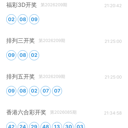
22:05:01
8
8
5
9
6
奇趣腾讯10分彩开奖
第20260807132期
22:00:00
8
7
4
1
9
腾讯五分PK10开奖
第20260807265期
22:05:01
03
01
04
09
06
02
05
08
07
10
腾讯PK10开奖
第202608071326期
22:06:00
04
05
09
06
02
01
07
08
03
10
奇趣赛车开奖
第20260807265期
22:05:00
05
03
08
02
06
07
09
10
01
04