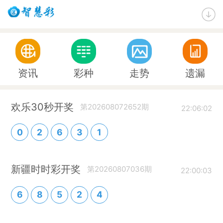
资讯
彩种
走势
遗漏
欢乐30秒开奖
第202608072652期
22:06:02
0
2
6
3
1
新疆时时彩开奖
第20260807036期
22:00:03
6
8
5
2
4
重庆时时彩开奖
第20260807053期
21:50:01
2
1
9
7
1