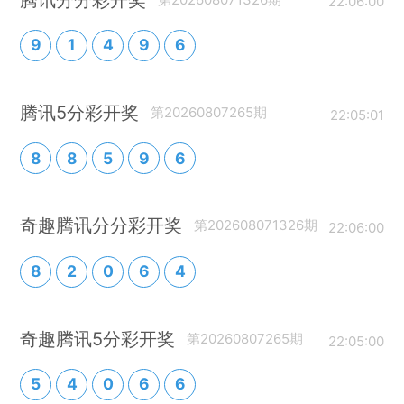
奇趣腾讯5分彩开奖
第20260807265期
22:05:00
5
4
0
6
6
幸运赛艇开奖
第202608071326期
22:06:00
01
07
09
03
05
06
10
04
08
02
幸运飞艇开奖
第20260807108期
22:04:00
08
10
07
05
06
04
01
03
02
09
北京赛车开奖
第844621期
21:50:01
09
10
08
03
04
07
01
06
02
05
旧北京pk10开奖
第1267621期
22:02:02