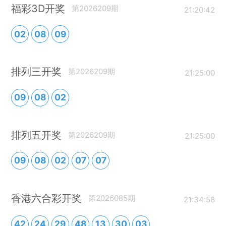
11:01:01
8
4
0
9
0
奇趣腾讯10分彩开奖
第20260808066期
11:00:00
6
1
8
2
5
腾讯五分PK10开奖
第20260808132期
11:00:01
04
02
09
05
07
03
06
08
01
10
腾讯PK10开奖
第202608080662期
11:02:00
07
09
04
03
06
01
05
10
02
08
奇趣赛车开奖
第20260808132期
11:00:00
07
06
03
09
10
01
05
02
04
08