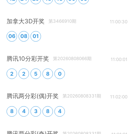
河北快三开奖
第20260808007期
10:50:02
01
06
02
极速飞艇开奖
第54750653期
11:01:02
05
09
07
08
10
06
01
03
04
02
新闻资讯
更多
彩票技巧之体彩大乐透（24）――利
用生肖选后区号
彩票技巧之体彩大乐透（23）――详
解胆拖的玩法
彩票技巧之体彩大乐透（22）――三