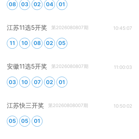
香港六合彩开奖
第2026085期
21:34:58
42
24
29
48
13
30
03
加拿大3D开奖
第3466910期
11:00:30
06
08
01
腾讯10分彩开奖
第20260808066期
11:00:01
2
2
5
8
0
腾讯两分彩(偶)开奖
第20260808331期
11:02:00
8
4
3
8
4
腾讯两分彩(奇)开奖
第20260808331期