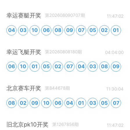
09
10
02
01
07
08
06
03
05
04
新168幸运飞艇开奖
第20260808180期
04:04:00
06
10
03
04
01
08
05
02
09
07
新168极速赛车开奖
第34112518期
11:46:48
01
05
06
02
10
03
07
04
09
08
新168极速飞艇开奖
第54751842期
11:47:16
04
03
08
10
01
05
09
07
06
02
山东11选5开奖
第2026080909期
11:41:06
04
09
03
10
06