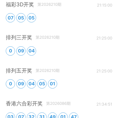
11:47:00
3
0
1
3
1
奇趣腾讯10分彩开奖
第20260809070期
11:40:00
0
9
2
0
7
腾讯五分PK10开奖
第20260809141期
11:45:00
07
10
05
01
02
08
03
04
09
06
腾讯PK10开奖
第202608090707期
11:47:00
10
08
04
03
09
01
07
05
02
06
奇趣赛车开奖
第20260809141期
11:45:00
10
02
03
09
08
04
06
05
07
01