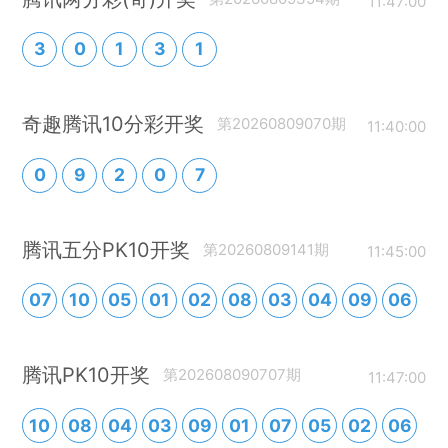
个中奖率超高的技巧
彩票技巧之体彩大乐透（21）――大
乐透出号的几条规律
彩票技巧之体彩大乐透（20）――后
区几个杀号方法
客户端
触屏版
电脑版