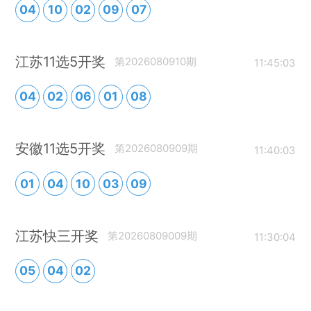
香港六合彩开奖
第2026086期
21:34:51
03
07
32
31
49
01
47
加拿大3D开奖
第3467325期
11:46:00
01
03
08
腾讯10分彩开奖
第20260809070期
11:40:01
9
8
6
4
8
腾讯两分彩(偶)开奖
第20260809353期
11:46:00
0
9
2
7
3
腾讯两分彩(奇)开奖
第20260809354期