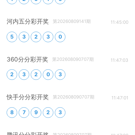
2
3
2
0
3
快手分分彩开奖
第202608090707期
11:47:01
8
7
9
2
3
腾讯分分彩开奖
第20260809707期
11:47:00
3
0
1
3
1
腾讯5分彩开奖
第20260809141期
11:45:00
3
9
8
7
0
奇趣腾讯分分彩开奖
第202608090707期
11:47:00
5
0
0
2
1