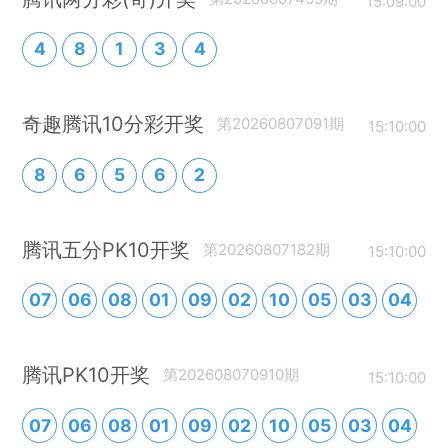
个中奖率超高的技巧
彩票技巧之体彩大乐透（21）――大
乐透出号的几条规律
彩票技巧之体彩大乐透（20）――后
区几个杀号方法
客户端
触屏版
电脑版