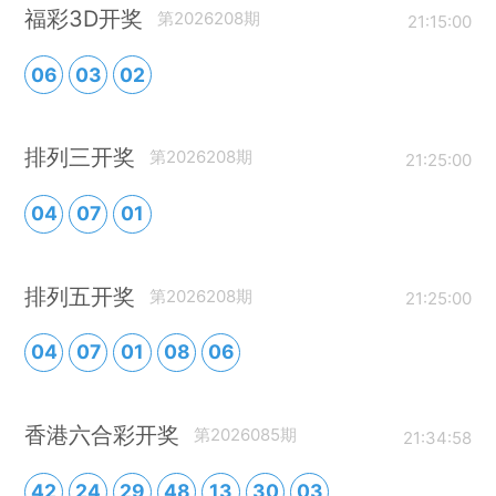
15:09:00
4
8
1
3
4
奇趣腾讯10分彩开奖
第20260807091期
15:10:00
8
6
5
6
2
腾讯五分PK10开奖
第20260807182期
15:10:00
07
06
08
01
09
02
10
05
03
04
腾讯PK10开奖
第202608070910期
15:10:00
07
06
08
01
09
02
10
05
03
04
奇趣赛车开奖
第20260807182期
15:10:00
03
06
07
04
01
09
02
05
10
08