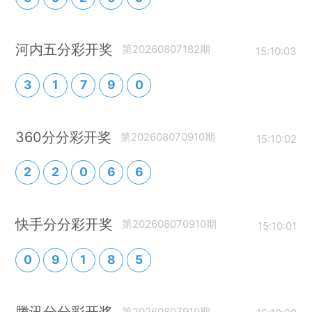
2
2
0
6
6
快手分分彩开奖
第202608070910期
15:10:01
0
9
1
8
5
腾讯分分彩开奖
第20260807910期
15:10:00
2
9
4
7
7
腾讯5分彩开奖
第20260807182期
15:10:00
2
9
4
7
7
奇趣腾讯分分彩开奖
第202608070910期
15:10:00
8
6
5
6
2