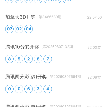
河北快三开奖
第20260807040期
21:50:01
01
04
05
极速飞艇开奖
第54750034期
22:07:15
04
10
05
06
07
09
02
01
08
03
新闻资讯
更多
彩票技巧之体彩大乐透（24）――利
用生肖选后区号
彩票技巧之体彩大乐透（23）――详
解胆拖的玩法
彩票技巧之体彩大乐透（22）――三