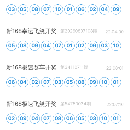
广东11选5开奖
第2026080738期
21:50:01
10
03
09
04
01
江西11选5开奖
第2026080738期
21:50:01
05
02
03
10
06
上海11选5开奖
第2026080739期
22:00:03
02
10
07
09
01
江苏11选5开奖
第2026080741期
22:05:04
01
10
05
07
03
安徽11选5开奖
第2026080740期
22:00:03