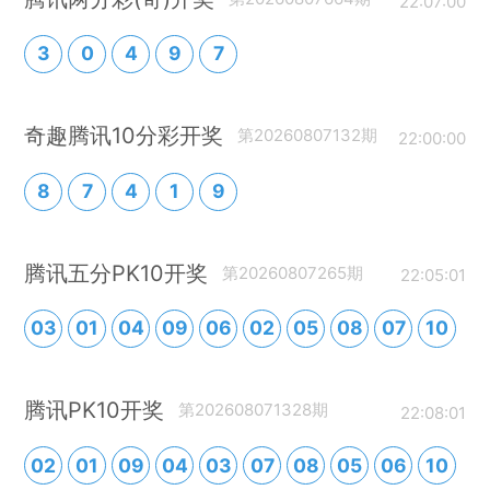
个中奖率超高的技巧
彩票技巧之体彩大乐透（21）――大
乐透出号的几条规律
彩票技巧之体彩大乐透（20）――后
区几个杀号方法
客户端
触屏版
电脑版