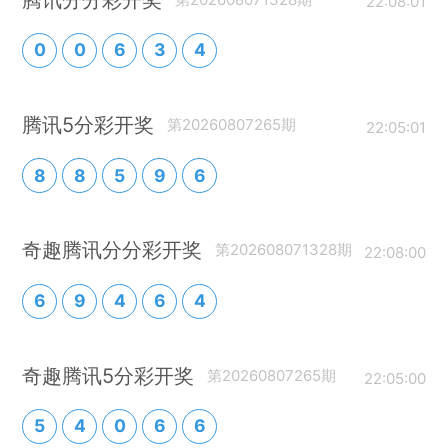
奇趣腾讯5分彩开奖
第20260807265期
22:05:00
5
4
0
6
6
幸运赛艇开奖
第202608071328期
22:08:00
09
03
07
01
04
06
10
02
05
08
幸运飞艇开奖
第20260807108期
22:04:00
08
10
07
05
06
04
01
03
02
09
北京赛车开奖
第844621期
21:50:01
09
10
08
03
04
07
01
06
02
05
旧北京pk10开奖
第1267622期
22:07:02