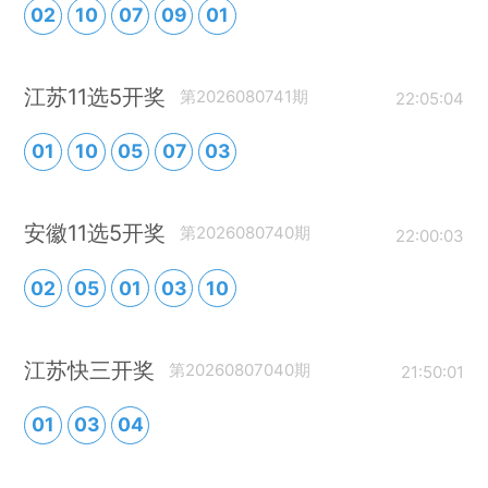
香港六合彩开奖
第2026085期
21:34:58
42
24
29
48
13
30
03
加拿大3D开奖
第3466689期
22:07:00
07
02
04
腾讯10分彩开奖
第20260807132期
22:00:01
8
5
2
8
7
腾讯两分彩(偶)开奖
第20260807664期
22:08:01
0
0
6
3
4
腾讯两分彩(奇)开奖
第20260807664期