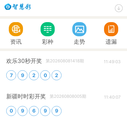
资讯
彩种
走势
遗漏
欢乐30秒开奖
第202608081418期
11:49:03
7
9
2
0
2
新疆时时彩开奖
第20260808005期
11:40:07
0
9
6
9
9
重庆时时彩开奖
第20260808022期
11:30:10
7
0
1
8
2