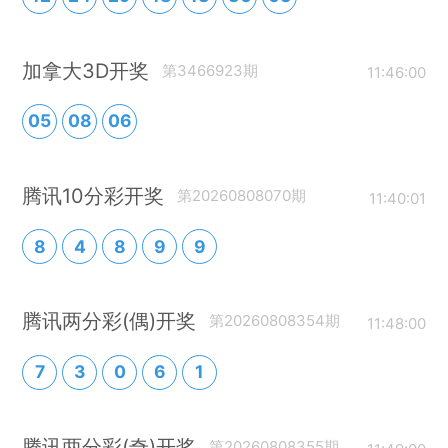
河北快三开奖
第20260808009期
11:30:10
01
04
04
极速飞艇开奖
第54750691期
11:48:30
01
09
08
07
10
06
03
02
05
04
新闻资讯
更多
彩票技巧之体彩大乐透（24）――利
用生肖选后区号
彩票技巧之体彩大乐透（23）――详
解胆拖的玩法
彩票技巧之体彩大乐透（22）――三