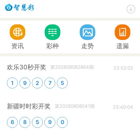
资讯
彩种
走势
遗漏
欢乐30秒开奖
第202608082864期
23:52:02
1
9
2
7
5
新疆时时彩开奖
第20260808041期
23:40:04
6
8
5
9
0
重庆时时彩开奖
第20260808059期
23:50:07
6
0
9
9
3