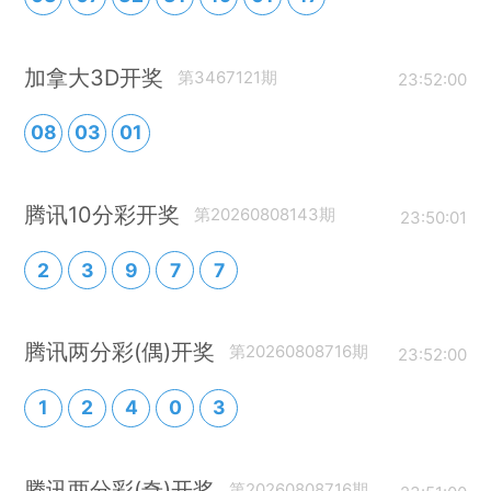
河北快三开奖
第20260808041期
22:10:01
02
06
01
极速飞艇开奖
第54751270期
23:52:15
04
08
10
05
06
01
07
02
03
09
新闻资讯
更多
彩票技巧之体彩大乐透（24）――利
用生肖选后区号
彩票技巧之体彩大乐透（23）――详
解胆拖的玩法
彩票技巧之体彩大乐透（22）――三